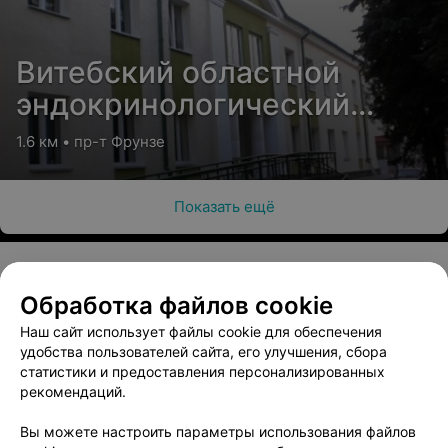
Витебский областной
эндокринологический
диспансер
1.6 км • пр-т Фрунзе
Показать ещё
Обработка файлов cookie
О проекте
Новости проекта
Размещение рекламы
Наш сайт использует файлы cookie для обеспечения
Медицинский маркетинг
Публичный договор
удобства пользователей сайта, его улучшения, сбора
Пользовательское соглашение
Способы оплаты
статистики и предоставления персонализированных
рекомендаций.
Вакансии
Партнеры
Написать руководителю 103.by
Вы можете настроить параметры использования файлов