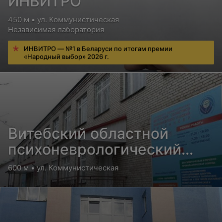
ИНВИТРО
450 м • ул. Коммунистическая
Независимая лаборатория
ИНВИТРО — №1 в Беларуси по итогам премии
«Народный выбор» 2026 г.
Витебский областной
психоневрологический
диспансер
600 м • ул. Коммунистическая