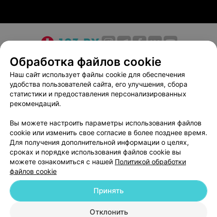
— Стоматологические услуги
— Стоунтерапия
— Инфракрасная сауна
О проекте
Новости проекта
Размещение рекламы
Обработка файлов cookie
Медицинский маркетинг
Публичный договор
Наш сайт использует файлы cookie для обеспечения
удобства пользователей сайта, его улучшения, сбора
Пользовательское соглашение
Способы оплаты
статистики и предоставления персонализированных
Вакансии
Партнеры
рекомендаций.
Написать руководителю 103.by
Вы можете настроить параметры использования файлов
Написать в поддержку
cookie или изменить свое согласие в более позднее время.
Персональные настройки cookie
Для получения дополнительной информации о целях,
сроках и порядке использования файлов cookie вы
Обработка персональных данных
можете ознакомиться с нашей
Политикой обработки
файлов cookie
Принять
Отклонить
ВЫ ВЛАДЕЛЕЦ?