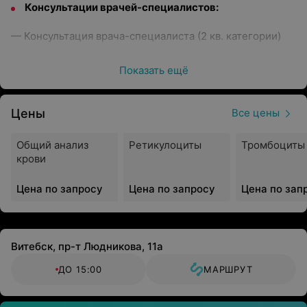
Консультации врачей-специалистов:
— Консультация врача-специалиста (2 кв. категории)
— Консультация врача-специалиста (1 кв. категории)
Показать ещё
— Консультация врача-специалиста (высшей
категории)
Цены
Все цены
Диагностические услуги:
Общий анализ
Ретикулоциты
Тромбоциты
крови
— Все виды УЗИ
Цена по запросу
Цена по запросу
Цена по зап
— Холтеровское мониторирование
— Велоэргометрия
Витебск, пр-т Людникова, 11а
— Тредмил-тест
ДО 15:00
МАРШРУТ
— Рентгенография