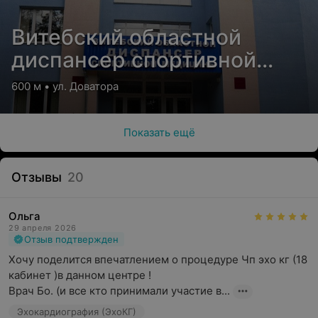
Витебский областной
диспансер спортивной
медицины
600 м • ул. Доватора
Показать ещё
Отзывы
20
Ольга
29 апреля 2026
Отзыв подтвержден
Хочу поделится впечатлением о процедуре Чп эхо кг (18 
кабинет )в данном центре !

Врач Бо. (и все кто принимали участие в...
Эхокардиография (ЭхоКГ)